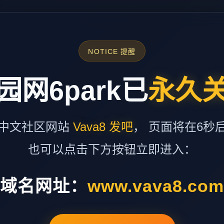
NOTICE 提醒
园网6park已
永久
中文社区网站
Vava8 发吧
， 页面将在6秒
也可以点击下方按钮立即进入：
域名网址：
www.vava8.co