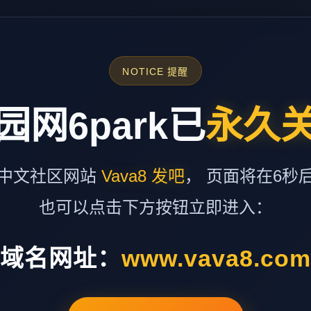
NOTICE 提醒
园网6park已
永久
中文社区网站
Vava8 发吧
， 页面将在6秒
也可以点击下方按钮立即进入：
域名网址：
www.vava8.co