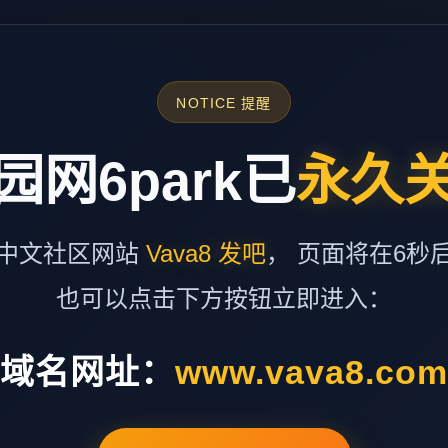
NOTICE 提醒
园网6park已
永久
中文社区网站
Vava8 发吧
， 页面将在6秒
也可以点击下方按钮立即进入：
域名网址：
www.vava8.co