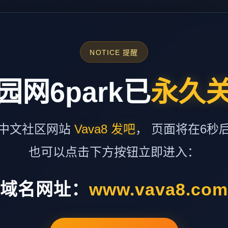
NOTICE 提醒
园网6park已
永久
中文社区网站
Vava8 发吧
， 页面将在6秒
也可以点击下方按钮立即进入：
域名网址：
www.vava8.co