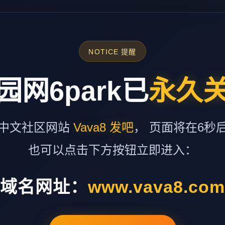
NOTICE 提醒
园网6park已
永久
中文社区网站
Vava8 发吧
， 页面将在6秒
也可以点击下方按钮立即进入：
域名网址：
www.vava8.co