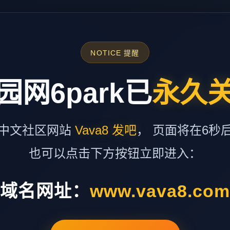
NOTICE 提醒
园网6park已
永久
中文社区网站
Vava8 发吧
， 页面将在6秒
也可以点击下方按钮立即进入：
域名网址：
www.vava8.co