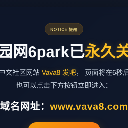
NOTICE 提醒
园网6park已
永久
中文社区网站
Vava8 发吧
， 页面将在6秒
也可以点击下方按钮立即进入：
域名网址：
www.vava8.co