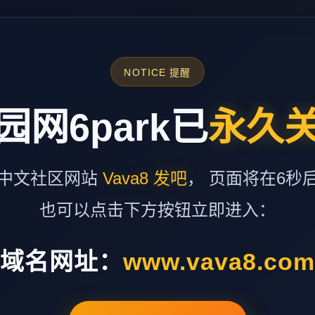
NOTICE 提醒
园网6park已
永久
中文社区网站
Vava8 发吧
， 页面将在6秒
也可以点击下方按钮立即进入：
域名网址：
www.vava8.co