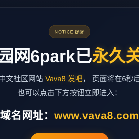
NOTICE 提醒
园网6park已
永久
中文社区网站
Vava8 发吧
， 页面将在6秒
也可以点击下方按钮立即进入：
域名网址：
www.vava8.co