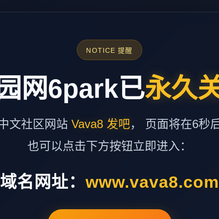
NOTICE 提醒
园网6park已
永久
中文社区网站
Vava8 发吧
， 页面将在6秒
也可以点击下方按钮立即进入：
域名网址：
www.vava8.co